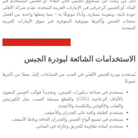
لكل من يبحث عن مسحوق الجبس عالي النقاء، أو الجبس المستخدم في
البناء، أو الجبس الزخرفي في الإمارات العربية المتحدة، تقدم شركة الأهلي
جودة ثابتة، ونعومة ممتازة، وأداءً موثوقًا به – مما يجعلها واحدة من أفضل
منتجات الجبس وأكثرها موثوقية المتوفرة في سوق الإمارات العربية
المتحدة.
استشارة مجانية لمشاريعك
الاستخدامات الشائعة لبودرة الجبس
يُستخدم بودرة الجبص الأهلي في العديد من الصناعات. إليك بعضًا من أكثرها
شيوعًا.
يستخدم في صناعة ديكورات الجبس، وتحديداً قوالب الجبس المقوى
بالألياف الزجاجية (GRG) والقطع مسبقة الصب، مثل الكورنيش
والقباب والأقواس والتكسية والأعمدة.
يستخدم كطبقة واقية على الجدران والأسقف.
يستخدم في تصنيع ألواح الجبس والجدران الجافة وبلاط الأسقف.
يستخدم كمادة مقاومة للحريق وعازلة في المباني.