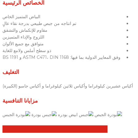
الخصائص الرئيسية
البياض المتميز الخاص
تم انتاجه من جبص طبيعي بدرجة نقاء عالٍ
مقاوم للإنكماش والتشقق
اللزوج والإداء المتميزين
متوافق مع جميع الألوان
ذو سطح أملس ولامع للغاية
وفق المعايير الدولية بما فيها: ASTM C471، DIN 1168 و BS 1191
التغليف
أكياس عشيرين كيلوغراما وأكياس ثلاثين كيلوغراما و أكياس جامبو (الكبيرة)
مزايانا التنافسية
شراء الجبس في الإمارات العربية المتحدة