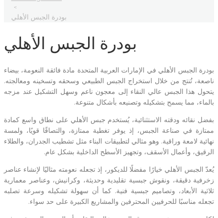
>
بودرة الجبس الأهلي
بودرة الجبس الأهلي
بودرة الجبس الأهلي في الإمارات العربية المتحدة مادة فائقة النعومة، بيضاء
ناصعة، تُنتج من خلال استخراج الجبس الطبيعي وسحقه وتسخينه ومعالجته.
يتحول هذا الجبس عالي النقاء إلى معجون ناعم وسهل التشكيل عند مزجه
بالماء، مما يسمح بتشكيله وتصنيعه بأشكال متنوعة.
بفضل نقائه ودقته الاستثنائية، يُستخدم جبس الأهلي على نطاق واسع كمادة
ممتازة في صناعة الجبس، إذ يوفر تغطية ممتازة، والتصاقًا قويًا، ولمسة
نهائية لامعة وراقية. وهو مثالي لتطبيقات البناء مثل تشطيب الجدران، والطلاء
الرقيق، وأعمال الأسقف، وتجهيز الأسطح الداخلية بشكل عام.
يُعدّ الجبس الأهلي خيارًا مفضلًا للديكور، إذ تجعله نعومته مثاليًا لإنشاء عناصر
زخرفية دقيقة، ونقوش جبسية تقليدية وحديثة، وكرانيش، وعناصر معمارية
ثلاثية الأبعاد، وتصاميم جبسية فنية. كما أن سهولة تشكيله وسرعة تصلبه
تجعله مناسبًا للحرفيين المحترفين والمشاريع الكبيرة على حد سواء.