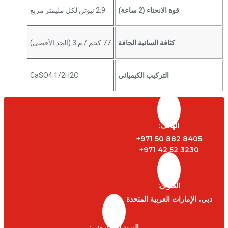
قوة الانحناء (2 ساعة)
2.9 نيوتن لكل مليمتر مربع
كثافة السائبة الجافة
77 كجم / م 3 (الحد الأقصى)
التركيب الكيميائي
CaSO4.1/2H2O
الهاتف:
8405 882 50 971+
3230 52 42 971+
العنوان:
دبي، الإمارات العربية المتحدة
البريد الإلكتروني: